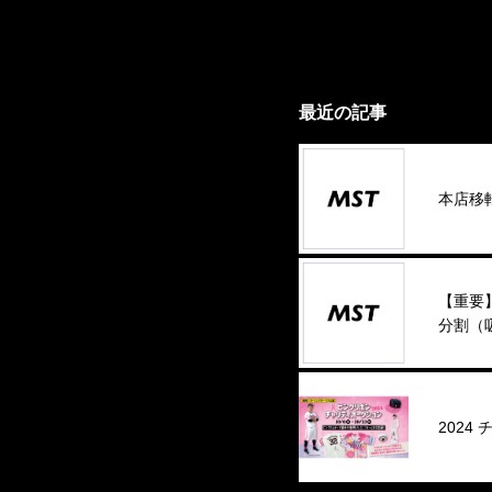
最近の記事
本店移
【重要
分割（
202